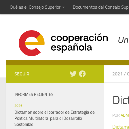
Qué es el Consejo Superior
Documentos del Consejo Supe
Saltar al contenido
Un
SEGUIR:
2021
/
INFORMES RECIENTES
Dic
2026
Dictamen sobre el borrador de Estrategia de
POR
ADM
Política Multilateral para el Desarrollo
Sostenible
Dictam