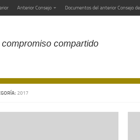
rior
Anterior Consejo
Documentos del anterior Consejo d
 compromiso compartido
EGORÍA:
2017