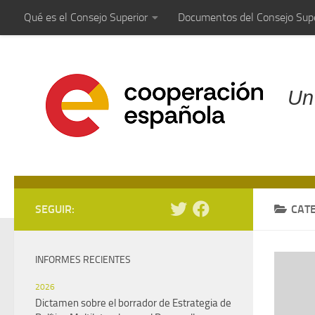
Qué es el Consejo Superior
Documentos del Consejo Supe
Saltar al contenido
Un
SEGUIR:
CAT
INFORMES RECIENTES
2026
Dictamen sobre el borrador de Estrategia de