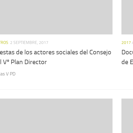
TROS
2 SEPTIEMBRE, 2017
2017
stas de los actores sociales del Consejo
Doc
l Vº Plan Director
de 
tas V PD