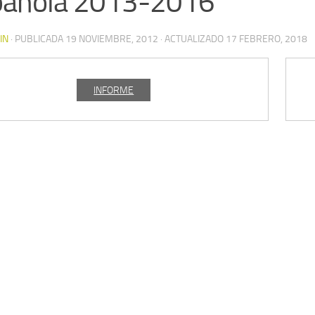
pañola 2013-2016
IN
· PUBLICADA
19 NOVIEMBRE, 2012
· ACTUALIZADO
17 FEBRERO, 2018
INFORME