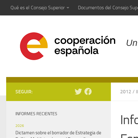
Qué es el Consejo Superior
Documentos del Consejo Supe
Saltar al contenido
Un
SEGUIR:
2012
/
INFORMES RECIENTES
Inf
2026
Dictamen sobre el borrador de Estrategia de