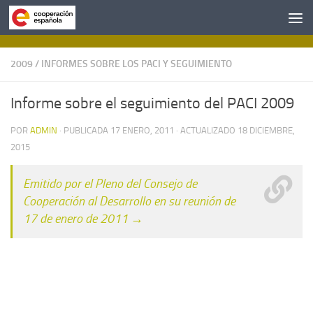
Saltar al contenido
2009
/
INFORMES SOBRE LOS PACI Y SEGUIMIENTO
Informe sobre el seguimiento del PACI 2009
POR
ADMIN
· PUBLICADA
17 ENERO, 2011
· ACTUALIZADO
18 DICIEMBRE,
2015
Emitido por el Pleno del Consejo de
Cooperación al Desarrollo en su reunión de
17 de enero de 2011 →