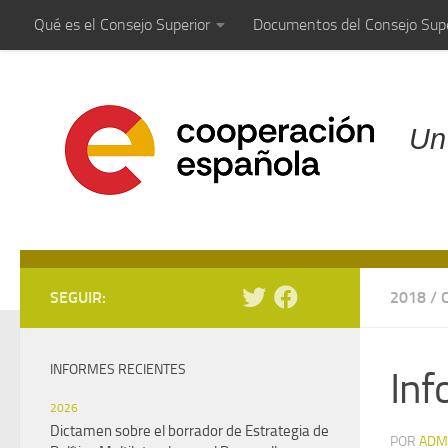
Qué es el Consejo Superior
Documentos del Consejo Supe
Saltar al contenido
Un
SEGUIR:
2018
/
INFORMES RECIENTES
Inf
2026
Dictamen sobre el borrador de Estrategia de
POR
ADM