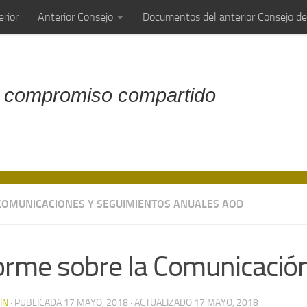
rior
Anterior Consejo
Documentos del anterior Consejo d
 compromiso compartido
COMUNICACIONES Y SEGUIMIENTOS ANUALES AOD
orme sobre la Comunicació
IN
· PUBLICADA
17 MAYO, 2018
· ACTUALIZADO
17 MAYO, 2018