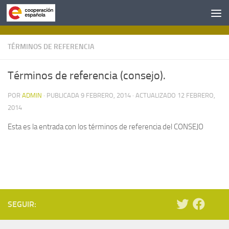
Saltar al contenido
TÉRMINOS DE REFERENCIA
Términos de referencia (consejo).
POR
ADMIN
· PUBLICADA
9 FEBRERO, 2014
· ACTUALIZADO
12 FEBRERO,
2014
Esta es la entrada con los términos de referencia del CONSEJO
SEGUIR: