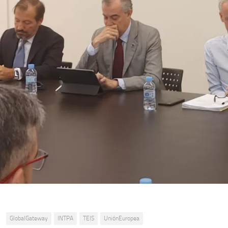
:
GlobalGateway
INTPA
TEIS
UniónEuropea