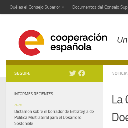
Qué es el Consejo Superior
Documentos del Consejo Supe
Saltar al contenido
Un
SEGUIR:
NOTICIA
INFORMES RECIENTES
La 
2026
Dictamen sobre el borrador de Estrategia de
Doe
Política Multilateral para el Desarrollo
Sostenible