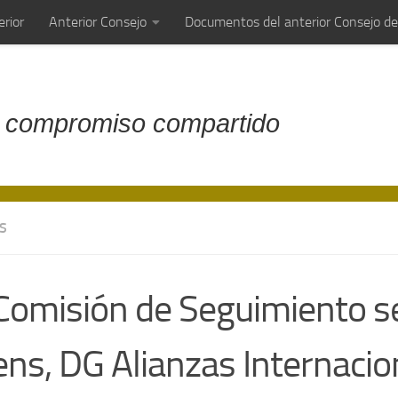
rior
Anterior Consejo
Documentos del anterior Consejo d
 compromiso compartido
S
Comisión de Seguimiento s
ns, DG Alianzas Internacio