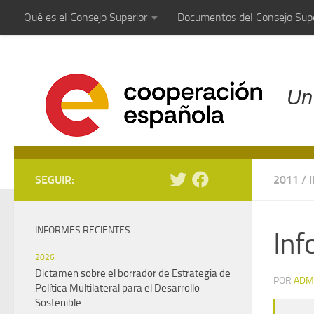
Qué es el Consejo Superior
Documentos del Consejo Supe
Saltar al contenido
Un
SEGUIR:
2011
/
INFORMES RECIENTES
Inf
2026
Dictamen sobre el borrador de Estrategia de
POR
ADM
Política Multilateral para el Desarrollo
Sostenible