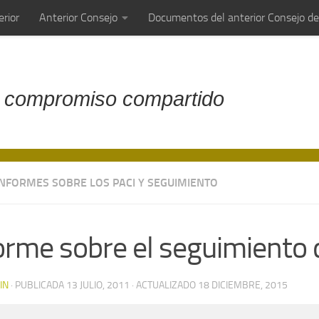
rior
Anterior Consejo
Documentos del anterior Consejo d
 compromiso compartido
INFORMES SOBRE LOS PACI Y SEGUIMIENTO
orme sobre el seguimiento
IN
· PUBLICADA
13 JULIO, 2011
· ACTUALIZADO
18 DICIEMBRE, 2015