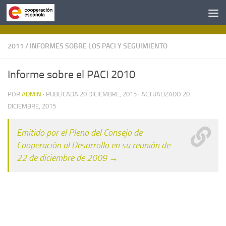
Saltar al contenido
2011
/
INFORMES SOBRE LOS PACI Y SEGUIMIENTO
Informe sobre el PACI 2010
POR
ADMIN
· PUBLICADA
20 DICIEMBRE, 2015
· ACTUALIZADO
20
DICIEMBRE, 2015
Emitido por el Pleno del Consejo de
Cooperación al Desarrollo en su reunión de
22 de diciembre de 2009 →