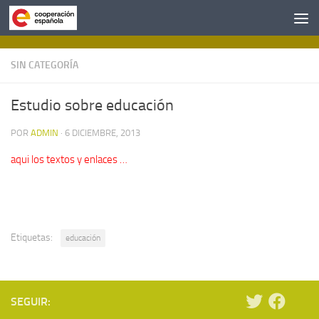
Saltar al contenido
SIN CATEGORÍA
Estudio sobre educación
POR
ADMIN
·
6 DICIEMBRE, 2013
aqui los textos y enlaces …
Etiquetas:
educación
SEGUIR: