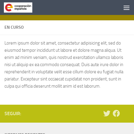
Saltar al contenido
EN CURSO
Lorem ipsum dolor sit amet, consectetur adipisicing elit, sed do
eiusmod tempor incididunt ut labore et dolore magna aliqua. Ut
enim ad minim veniam, quis nostrud exercitation ullamco laboris
nisi ut aliquip ex ea commodo consequat. Duis aute irure dolor in
reprehenderit in voluptate velit esse cillum dolore eu fugiat nulla
pariatur. Excepteur sint occaecat cupidatat non proident, sunt in
culpa qui officia deserunt mollit anim id est laborum.
SEGUIR: