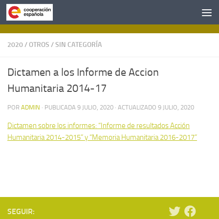
Saltar al contenido
2020
/
OTROS
/
SIN CATEGORÍA
Dictamen a los Informe de Accion
Humanitaria 2014-17
POR
ADMIN
· PUBLICADA
9 JULIO, 2020
· ACTUALIZADO
9 JULIO, 2020
Dictamen sobre los informes: “Informe de resultados Acción
Humanitaria 2014-2015” y “Memoria Humanitaria 2016-2017”
SEGUIR: