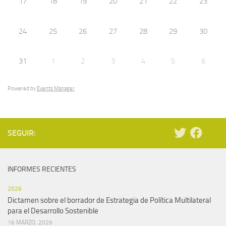
17
18
19
20
21
22
23
24
25
26
27
28
29
30
31
1
2
3
4
5
6
Powered by
Events Manager
SEGUIR:
INFORMES RECIENTES
2026
Dictamen sobre el borrador de Estrategia de Política Multilateral
para el Desarrollo Sostenible
16 MARZO, 2026