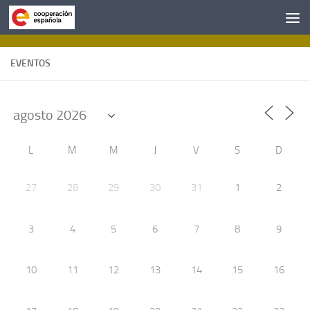
Saltar al contenido
EVENTOS
L
M
M
J
V
S
D
27
28
29
30
31
1
2
3
4
5
6
7
8
9
10
11
12
13
14
15
16