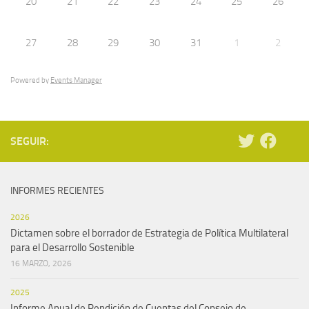
20
21
22
23
24
25
26
27
28
29
30
31
1
2
Powered by
Events Manager
SEGUIR:
INFORMES RECIENTES
2026
Dictamen sobre el borrador de Estrategia de Política Multilateral
para el Desarrollo Sostenible
16 MARZO, 2026
2025
Informe Anual de Rendición de Cuentas del Consejo de