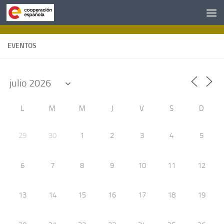
Saltar al contenido
EVENTOS
L
M
M
J
V
S
D
29
30
1
2
3
4
5
6
7
8
9
10
11
12
13
14
15
16
17
18
19